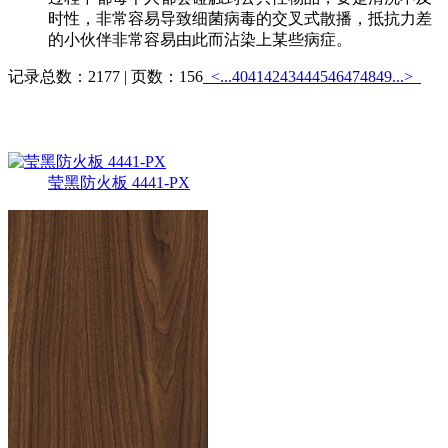
时性，非常容易导致细菌病毒的交叉式散播，抵抗力差
的小伙伴非常容易由此而沾染上某些病症。
记录总数：2177 | 页数：156
<...
40
41
42
43
44
45
46
47
48
49
...>
热销产品
更多>>
莹黑防火板 4441-PX