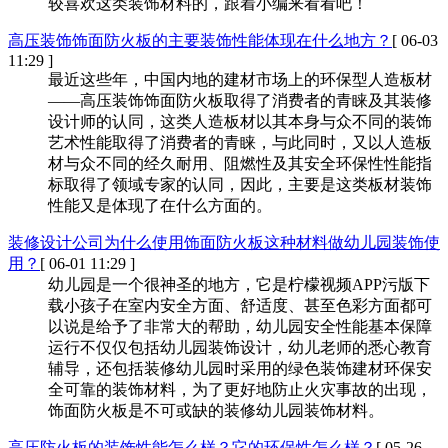
较喜欢这类装饰材料的，跟着小编来看看吧！
高压装饰饰面防火板的主要装饰性能体现在什么地方？
[ 06-03
11:29 ]
最近这些年，中国内地的建材市场上的环保型人造板材
——高压装饰饰面防火板取得了消费者的青睐及其装修
设计师的认同，这类人造板材以其本身与众不同的装饰
艺术性能取得了消费者的青睐，与此同时，又以人造板
材与众不同的经久耐用、阻燃性及其安全环保性性能指
标取得了领域专家的认同，因此，主要是这类板材装饰
性能又是体现了在什么方面的。
装修设计公司为什么使用饰面防火板这种材料做幼儿园装饰使
用？
[ 06-01 11:29 ]
幼儿园是一个很神圣的地方，它是柠檬视频APP污版下
载小孩子在室内安全方面、舒适度、甚至色彩方面都可
以说是给予了非常大的帮助，幼儿园安全性能基本保障
运行不仅仅包括幼儿园装饰设计，幼儿老师的悉心教育
辅导，还包括装修幼儿园时采用的绿色装饰建材环保安
全可靠的装饰材料，为了更好地防止火灾事故的出现，
饰面防火板是不可或缺的装修幼儿园装饰材料。
高压防火板的装饰性能怎么样？它的环保性怎么样？
[ 05-26