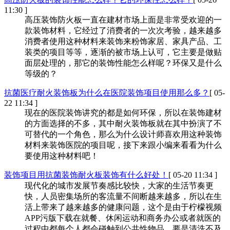
11:30 ]
高压装饰防火板一直在建材市场上面是非常受欢迎的一
款装饰材料，它经过了消费者的一次次考验，越来越多
消费者使用这种材料来装饰来粉饰家居、家具产品、工
装类的项目等等，逐渐的被市场上认可，它主要是做贴
面层处理的，那它的装饰性能怎么样呢？环保又是什么
等级的？
抗菌医疗耐火装饰板为什么在医院装饰项目使用那么多？
[ 05-
22 11:34 ]
现在的医院装饰讲究的都是如何环保，所以在装饰建材
的方面选择的不多，其中耐火装饰板就在其中扮演了不
可替代的一个角色，那么为什么设计师喜欢用这种装饰
材料来装饰医院的项目呢，接下来跟小编来看看为什么
要使用这种材料吧！
装饰项目用抗菌装饰耐火板装饰有什么好处！
[ 05-20 11:34 ]
现代化的城市发展节奏感比较快，大家的生活节奏更
快，人员密集场所的客流量不间断越来越多，所以在生
活上带来了越来越多的健康问题，这个是由于柠檬视频
APP污版下载在就餐、休闲运动和商务办公或者就医的
过程中都每个人都会碰触到公共性物品，要是清洗不及