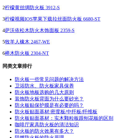
2
柠檬黄丝绸防火板 3912-S
3
柠檬视频IOS苹果下载拉丝面防火板 6680-ST
4
萨沃依松木防火木饰面板 2359-S
5
牧羊人橡木 2467-WE
6
榉木防火板 2304-NT
同类文章排行
防火板一些常见问题的解决方法
卫浴防水、防火板家具保养
防火板地板选购的几大原则
装饰防火板背面为什么要砂光？
防火板贴保护膜是有必要的吗？
防火板贴面基材:密度板/中纤板/纤维板
防火板贴面基材：实木颗粒板跟刨花板的区别
咖啡厅家具防火板的清洁知识
防火板的防火效果有多大？
阻燃防火板的防火原理